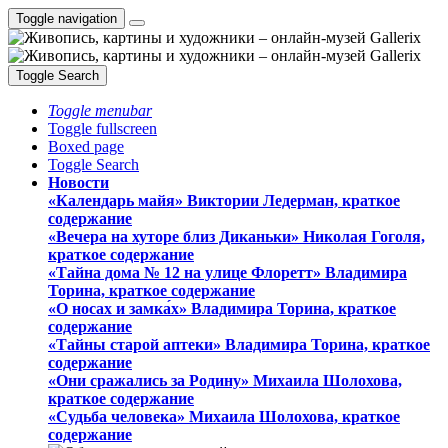
Toggle navigation
Toggle Search
Toggle menubar
Toggle fullscreen
Boxed page
Toggle Search
Новости
«Календарь майя» Виктории Ледерман, краткое
содержание
«Вечера на хуторе близ Диканьки» Николая Гоголя,
краткое содержание
«Тайна дома № 12 на улице Флоретт» Владимира
Торина, краткое содержание
«О носах и замка́х» Владимира Торина, краткое
содержание
«Тайны старой аптеки» Владимира Торина, краткое
содержание
«Они сражались за Родину» Михаила Шолохова,
краткое содержание
«Судьба человека» Михаила Шолохова, краткое
содержание