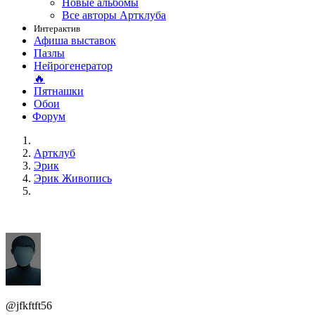
Новые альбомы
Все авторы Артклуба
Интерактив
Афиша выставок
Пазлы
Нейрогенератор
🔥
Пятнашки
Обои
Форум
Артклуб
Эрик
Эрик Живопись
@jfkftft56