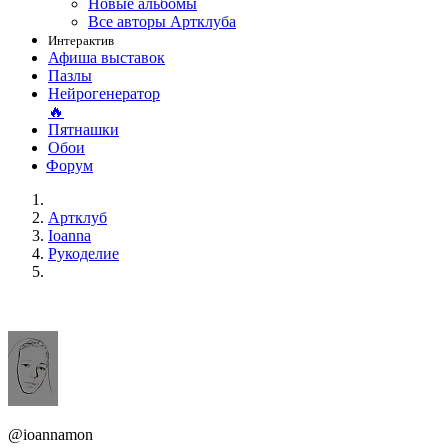
Новые альбомы
Все авторы Артклуба
Интерактив
Афиша выставок
Пазлы
Нейрогенератор
🔥
Пятнашки
Обои
Форум
Артклуб
Ioanna
Рукоделие
@ioannamon