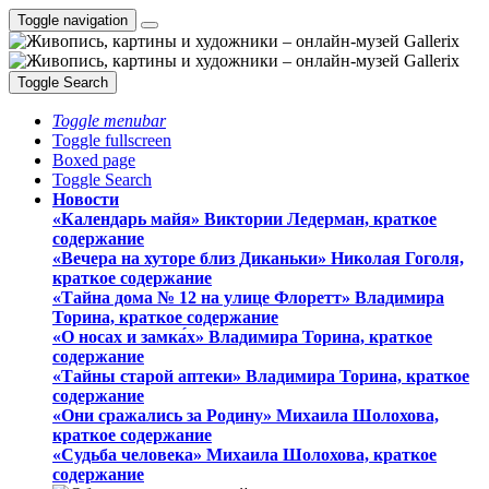
Toggle navigation
Toggle Search
Toggle menubar
Toggle fullscreen
Boxed page
Toggle Search
Новости
«Календарь майя» Виктории Ледерман, краткое
содержание
«Вечера на хуторе близ Диканьки» Николая Гоголя,
краткое содержание
«Тайна дома № 12 на улице Флоретт» Владимира
Торина, краткое содержание
«О носах и замка́х» Владимира Торина, краткое
содержание
«Тайны старой аптеки» Владимира Торина, краткое
содержание
«Они сражались за Родину» Михаила Шолохова,
краткое содержание
«Судьба человека» Михаила Шолохова, краткое
содержание