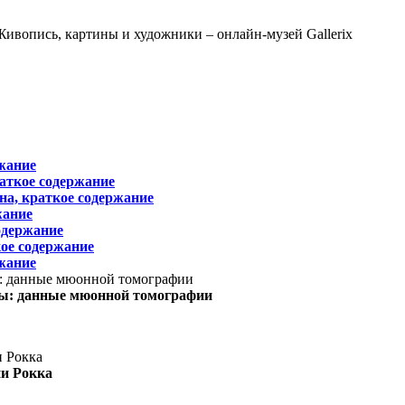
жание
раткое содержание
на, краткое содержание
жание
одержание
ое содержание
жание
ы: данные мюонной томографии
ни Рокка