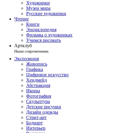
Художники
Музеи мира
Русские художники
Чтение
Книги
Энциклопедия
Фильмы о художниках
Учимся рисовать
Артклуб
Наши современники
Экспозиция
Живопись
Графика
Цифровое искусство
Хендмейд
Абстракция
Иконы
Фотография
Скульптура
Детские рисунки
Дизайн одежды
Стрит-арт
Бодиарт
Интерьер