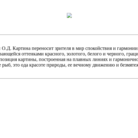
ой О.Д. Картина переносит зрителя в мир спокойствия и гармон
ивающейся оттенками красного, золотого, белого и черного, гра
озиция картины, построенная на плавных линиях и гармонично
е рыб, это ода красоте природы, ее вечному движению и безмят