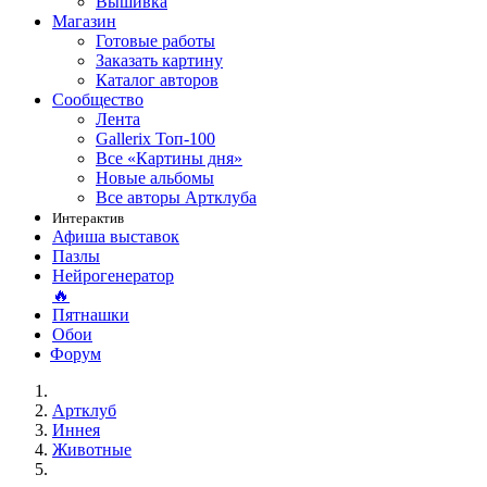
Вышивка
Магазин
Готовые работы
Заказать картину
Каталог авторов
Сообщество
Лента
Gallerix Топ-100
Все «Картины дня»
Новые альбомы
Все авторы Артклуба
Интерактив
Афиша выставок
Пазлы
Нейрогенератор
🔥
Пятнашки
Обои
Форум
Артклуб
Иннея
Животные