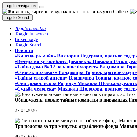
Toggle navigation
Toggle Search
Toggle menubar
Toggle fullscreen
Boxed page
Toggle Search
Новости
«Календарь майя» Виктории Ледерман, краткое содер
«Вечера на хуторе близ Диканьки» Николая Гоголя, к
«Тайна дома № 12 на улице Флоретт» Владимира Тори
«О носах и замка́х» Владимира Торина, краткое содер
«Тайны старой аптеки» Владимира Торина, краткое с
«Они сражались за Родину» Михаила Шолохова, кратк
«Судьба человека» Михаила Шолохова, краткое содер
Обнаружены новые тайные комнаты в пирамидах Гиз
27.04.2026
Три полотна за три минуты: ограбление фонда Манья
30.03.2026