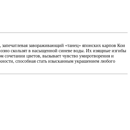
ии, запечатлевая завораживающий «танец» японских карпов Кои
циозно скользят в насыщенной синеве воды. Их изящные изгибы
м сочетании цветов, вызывает чувство умиротворения и
ежности, способная стать изысканным украшением любого