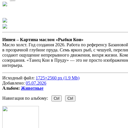
Иннея –
Картина маслом «Рыбки Кои»
Масло холст. Год создания 2026. Работа по референсу Базанов
в прозрачной глубине пруда. Семь ярких рыб, с чешуей, перел
создают ощущение непрерывного движения, вихря жизни. Комп
созерцания. «Танец Кои в Пруду» — это не просто изображени
интерьера.
Исходный файл:
1725×2560 px (1.9 Mb)
Добавлено:
05.07.2026
Альбом:
Животные
Навигация по альбому:
Ctrl
Ctrl