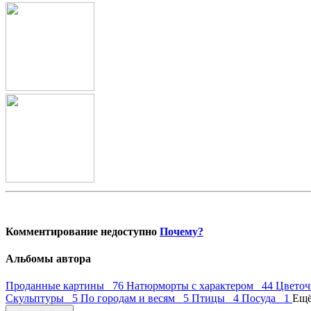
Комментирование недоступно
Почему?
Альбомы автора
Проданные картины 76
Натюрморты с характером 44
Цветоч
Скульптуры 5
По городам и весям 5
Птицы 4
Посуда 1
Ещё