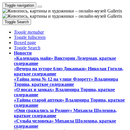
Toggle navigation
Toggle Search
Toggle menubar
Toggle fullscreen
Boxed page
Toggle Search
Новости
«Календарь майя» Виктории Ледерман, краткое
содержание
«Вечера на хуторе близ Диканьки» Николая Гоголя,
краткое содержание
«Тайна дома № 12 на улице Флоретт» Владимира
Торина, краткое содержание
«О носах и замка́х» Владимира Торина, краткое
содержание
«Тайны старой аптеки» Владимира Торина, краткое
содержание
«Они сражались за Родину» Михаила Шолохова,
краткое содержание
«Судьба человека» Михаила Шолохова, краткое
содержание