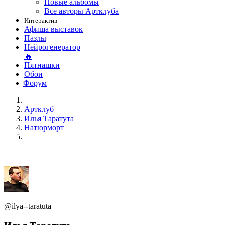
Новые альбомы
Все авторы Артклуба
Интерактив
Афиша выставок
Пазлы
Нейрогенератор
🔥
Пятнашки
Обои
Форум
Артклуб
Илья Таратута
Натюрморт
@ilya--taratuta