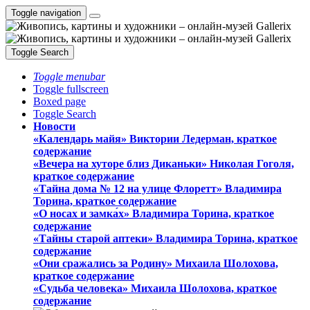
Toggle navigation
Toggle Search
Toggle menubar
Toggle fullscreen
Boxed page
Toggle Search
Новости
«Календарь майя» Виктории Ледерман, краткое
содержание
«Вечера на хуторе близ Диканьки» Николая Гоголя,
краткое содержание
«Тайна дома № 12 на улице Флоретт» Владимира
Торина, краткое содержание
«О носах и замка́х» Владимира Торина, краткое
содержание
«Тайны старой аптеки» Владимира Торина, краткое
содержание
«Они сражались за Родину» Михаила Шолохова,
краткое содержание
«Судьба человека» Михаила Шолохова, краткое
содержание