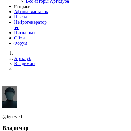
Все авторы Артклуба
Интерактив
Афиша выставок
Пазлы
Нейрогенератор
🔥
Пятнашки
Обои
Форум
Артклуб
Владимир
@igorwed
Владимир