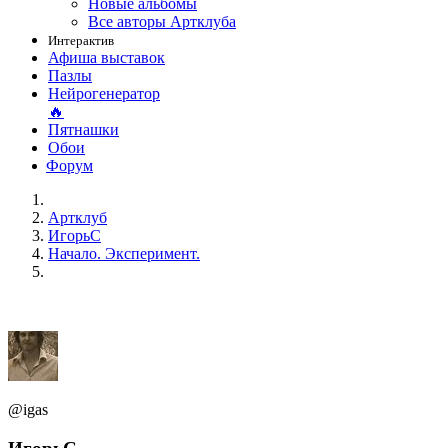
Новые альбомы
Все авторы Артклуба
Интерактив
Афиша выставок
Пазлы
Нейрогенератор
🔥
Пятнашки
Обои
Форум
Артклуб
ИгорьС
Начало. Эксперимент.
@igas