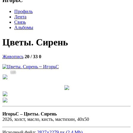
ИгорьС
Профиль
Лента
Связь
Альбомы
Цветы. Сирень
Живопись
20 / 33
0
125
ИгорьС –
Цветы. Сирень
2026, холст, масло, кисть, мастихин, 40х50
Исходный файл:
2827×2279 px (2.4 Mb)