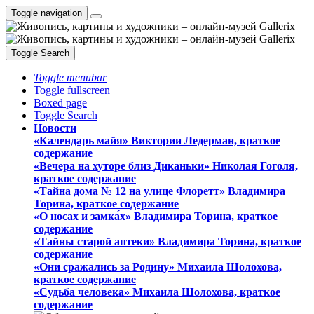
Toggle navigation
Toggle Search
Toggle menubar
Toggle fullscreen
Boxed page
Toggle Search
Новости
«Календарь майя» Виктории Ледерман, краткое
содержание
«Вечера на хуторе близ Диканьки» Николая Гоголя,
краткое содержание
«Тайна дома № 12 на улице Флоретт» Владимира
Торина, краткое содержание
«О носах и замка́х» Владимира Торина, краткое
содержание
«Тайны старой аптеки» Владимира Торина, краткое
содержание
«Они сражались за Родину» Михаила Шолохова,
краткое содержание
«Судьба человека» Михаила Шолохова, краткое
содержание