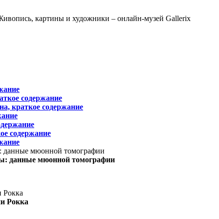
жание
раткое содержание
на, краткое содержание
жание
одержание
ое содержание
жание
ы: данные мюонной томографии
ни Рокка