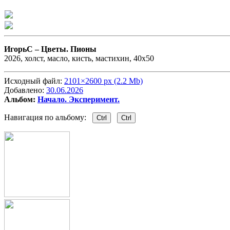
ИгорьС –
Цветы. Пионы
2026, холст, масло, кисть, мастихин, 40х50
Исходный файл:
2101×2600 px (2.2 Mb)
Добавлено:
30.06.2026
Альбом:
Начало. Эксперимент.
Навигация по альбому:
Ctrl
Ctrl