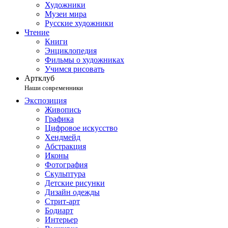
Художники
Музеи мира
Русские художники
Чтение
Книги
Энциклопедия
Фильмы о художниках
Учимся рисовать
Артклуб
Наши современники
Экспозиция
Живопись
Графика
Цифровое искусство
Хендмейд
Абстракция
Иконы
Фотография
Скульптура
Детские рисунки
Дизайн одежды
Стрит-арт
Бодиарт
Интерьер