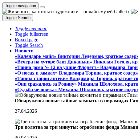
Toggle navigation
Toggle Search
Toggle menubar
Toggle fullscreen
Boxed page
Toggle Search
Новости
«Календарь майя» Виктории Ледерман, краткое содер
«Вечера на хуторе близ Диканьки» Николая Гоголя, к
«Тайна дома № 12 на улице Флоретт» Владимира Тори
«О носах и замка́х» Владимира Торина, краткое содер
«Тайны старой аптеки» Владимира Торина, краткое с
«Они сражались за Родину» Михаила Шолохова, кратк
«Судьба человека» Михаила Шолохова, краткое содер
Обнаружены новые тайные комнаты в пирамидах Гиз
27.04.2026
Три полотна за три минуты: ограбление фонда Манья
30.03.2026