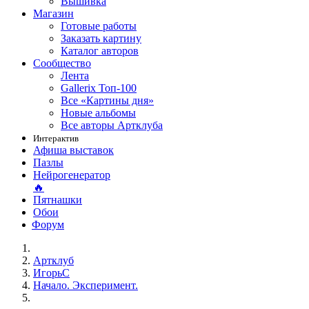
Вышивка
Магазин
Готовые работы
Заказать картину
Каталог авторов
Сообщество
Лента
Gallerix Топ-100
Все «Картины дня»
Новые альбомы
Все авторы Артклуба
Интерактив
Афиша выставок
Пазлы
Нейрогенератор
🔥
Пятнашки
Обои
Форум
Артклуб
ИгорьС
Начало. Эксперимент.