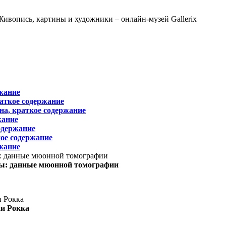
жание
раткое содержание
на, краткое содержание
жание
одержание
ое содержание
жание
ы: данные мюонной томографии
ни Рокка