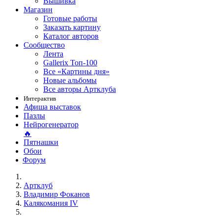
Вышивка
Магазин
Готовые работы
Заказать картину
Каталог авторов
Сообщество
Лента
Gallerix Топ-100
Все «Картины дня»
Новые альбомы
Все авторы Артклуба
Интерактив
Афиша выставок
Пазлы
Нейрогенератор
🔥
Пятнашки
Обои
Форум
Артклуб
Владимир Фоканов
Калякомания IV