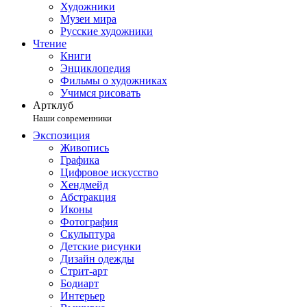
Художники
Музеи мира
Русские художники
Чтение
Книги
Энциклопедия
Фильмы о художниках
Учимся рисовать
Артклуб
Наши современники
Экспозиция
Живопись
Графика
Цифровое искусство
Хендмейд
Абстракция
Иконы
Фотография
Скульптура
Детские рисунки
Дизайн одежды
Стрит-арт
Бодиарт
Интерьер