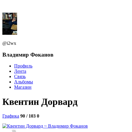
@i2wx
Владимир Фоканов
Профиль
Лента
Связь
Альбомы
Магазин
Квентин Дорвард
Графика
90 / 103
0
73