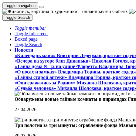
Toggle navigation
Toggle Search
Toggle menubar
Toggle fullscreen
Boxed page
Toggle Search
Новости
«Календарь майя» Виктории Ледерман, краткое содер
«Вечера на хуторе близ Диканьки» Николая Гоголя, к
«Тайна дома № 12 на улице Флоретт» Владимира Тори
«О носах и замка́х» Владимира Торина, краткое содер
«Тайны старой аптеки» Владимира Торина, краткое с
«Они сражались за Родину» Михаила Шолохова, кратк
«Судьба человека» Михаила Шолохова, краткое содер
Обнаружены новые тайные комнаты в пирамидах Гиз
27.04.2026
Три полотна за три минуты: ограбление фонда Манья
30.03.2026