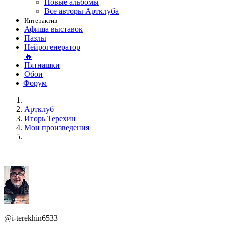
Новые альбомы
Все авторы Артклуба
Интерактив
Афиша выставок
Пазлы
Нейрогенератор
🔥
Пятнашки
Обои
Форум
Артклуб
Игорь Терехин
Мои произведения
@i-terekhin6533