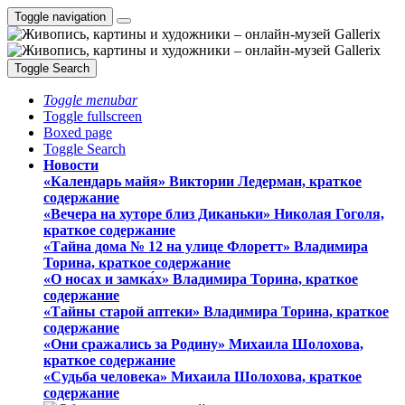
Toggle navigation
Toggle Search
Toggle menubar
Toggle fullscreen
Boxed page
Toggle Search
Новости
«Календарь майя» Виктории Ледерман, краткое
содержание
«Вечера на хуторе близ Диканьки» Николая Гоголя,
краткое содержание
«Тайна дома № 12 на улице Флоретт» Владимира
Торина, краткое содержание
«О носах и замка́х» Владимира Торина, краткое
содержание
«Тайны старой аптеки» Владимира Торина, краткое
содержание
«Они сражались за Родину» Михаила Шолохова,
краткое содержание
«Судьба человека» Михаила Шолохова, краткое
содержание