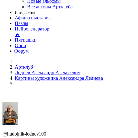
Новые альбомы
Все авторы Артклуба
Интерактив
Афиша выставок
Пазлы
Нейрогенератор
🔥
Пятнашки
Обои
Форум
Артклуб
Леднев Александр Алексеевич
Картины художника Александра Леднева
@hudojnik-lednev100