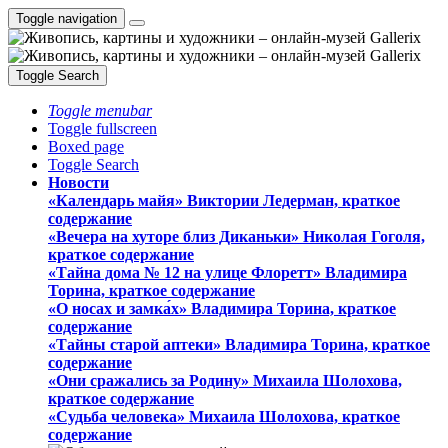
Toggle navigation
Toggle Search
Toggle menubar
Toggle fullscreen
Boxed page
Toggle Search
Новости
«Календарь майя» Виктории Ледерман, краткое
содержание
«Вечера на хуторе близ Диканьки» Николая Гоголя,
краткое содержание
«Тайна дома № 12 на улице Флоретт» Владимира
Торина, краткое содержание
«О носах и замка́х» Владимира Торина, краткое
содержание
«Тайны старой аптеки» Владимира Торина, краткое
содержание
«Они сражались за Родину» Михаила Шолохова,
краткое содержание
«Судьба человека» Михаила Шолохова, краткое
содержание