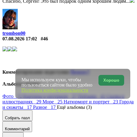
Спасибо, Сергей! Это был подарок одним хорошим людям...
trombon00
07.08.2026 17:02
#46
Комментирование недоступно
Почему?
Мы используем куки, чтобы
Хорошо
Альбомы автора
пользоваться сайтом было удобно
Политика конфиденциальности
Фото 72
Картины в интерьере 57
Пейзажи 41
Сказка в
иллюстрациях 29
Море 25
Натюрморт и портрет 23
Города
и сюжеты 17
Разное 17
Ещё альбомы (3)
Собрать пазл
Комментарий