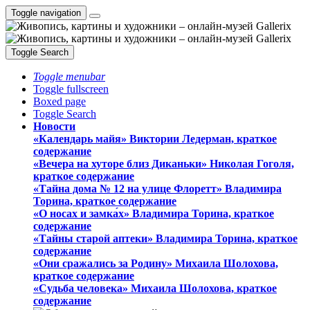
Toggle navigation
Toggle Search
Toggle menubar
Toggle fullscreen
Boxed page
Toggle Search
Новости
«Календарь майя» Виктории Ледерман, краткое
содержание
«Вечера на хуторе близ Диканьки» Николая Гоголя,
краткое содержание
«Тайна дома № 12 на улице Флоретт» Владимира
Торина, краткое содержание
«О носах и замка́х» Владимира Торина, краткое
содержание
«Тайны старой аптеки» Владимира Торина, краткое
содержание
«Они сражались за Родину» Михаила Шолохова,
краткое содержание
«Судьба человека» Михаила Шолохова, краткое
содержание