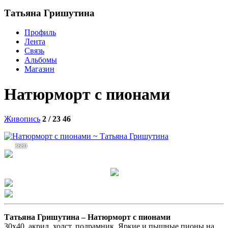
Татьяна Гришутина
Профиль
Лента
Связь
Альбомы
Магазин
Натюрморт с пионами
Живопись
2 / 23
46
3680
Татьяна Гришутина –
Натюрморт с пионами
30х40, акрил, холст, подрамник. Яркие и пышные пионы на