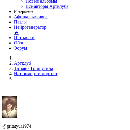
Новые альбомы
Все авторы Артклуба
Интерактив
Афиша выставок
Пазлы
Нейрогенератор
🔥
Пятнашки
Обои
Форум
Артклуб
Татьяна Гришутина
Натюрморт и портрет
@gritatyur1974