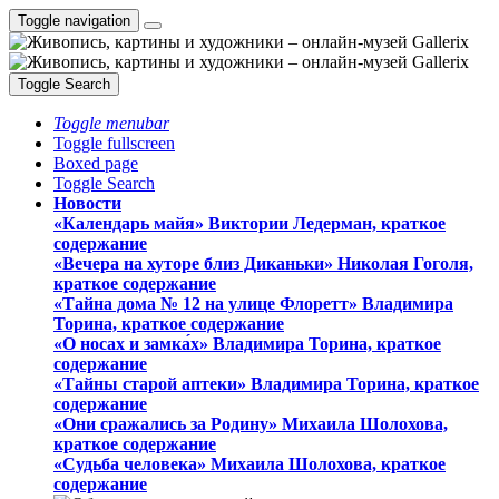
Toggle navigation
Toggle Search
Toggle menubar
Toggle fullscreen
Boxed page
Toggle Search
Новости
«Календарь майя» Виктории Ледерман, краткое
содержание
«Вечера на хуторе близ Диканьки» Николая Гоголя,
краткое содержание
«Тайна дома № 12 на улице Флоретт» Владимира
Торина, краткое содержание
«О носах и замка́х» Владимира Торина, краткое
содержание
«Тайны старой аптеки» Владимира Торина, краткое
содержание
«Они сражались за Родину» Михаила Шолохова,
краткое содержание
«Судьба человека» Михаила Шолохова, краткое
содержание