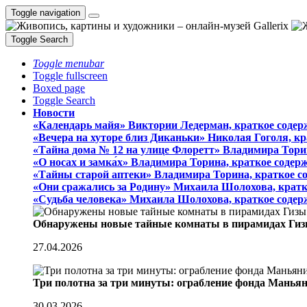
Toggle navigation
Toggle Search
Toggle menubar
Toggle fullscreen
Boxed page
Toggle Search
Новости
«Календарь майя» Виктории Ледерман, краткое содер
«Вечера на хуторе близ Диканьки» Николая Гоголя, к
«Тайна дома № 12 на улице Флоретт» Владимира Тори
«О носах и замка́х» Владимира Торина, краткое содер
«Тайны старой аптеки» Владимира Торина, краткое с
«Они сражались за Родину» Михаила Шолохова, кратк
«Судьба человека» Михаила Шолохова, краткое содер
Обнаружены новые тайные комнаты в пирамидах Гиз
27.04.2026
Три полотна за три минуты: ограбление фонда Манья
30.03.2026