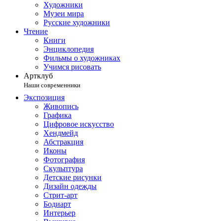
Художники
Музеи мира
Русские художники
Чтение
Книги
Энциклопедия
Фильмы о художниках
Учимся рисовать
Артклуб
Наши современники
Экспозиция
Живопись
Графика
Цифровое искусство
Хендмейд
Абстракция
Иконы
Фотография
Скульптура
Детские рисунки
Дизайн одежды
Стрит-арт
Бодиарт
Интерьер