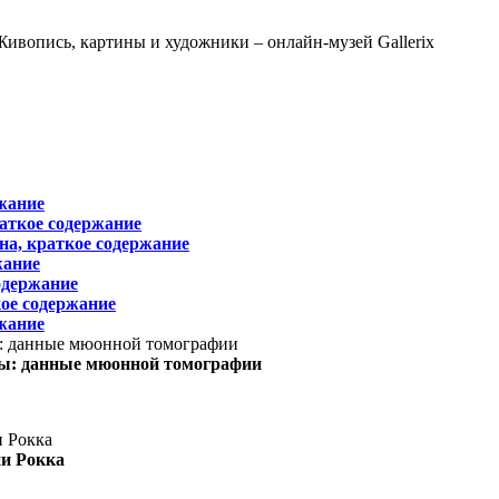
жание
раткое содержание
на, краткое содержание
жание
одержание
ое содержание
жание
ы: данные мюонной томографии
ни Рокка