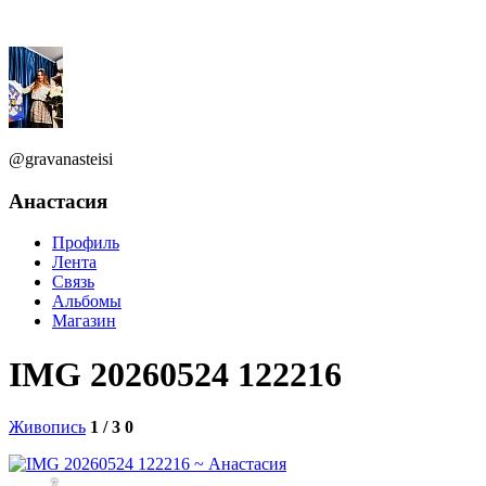
@gravanasteisi
Анастасия
Профиль
Лента
Связь
Альбомы
Магазин
IMG 20260524 122216
Живопись
1 / 3
0
7