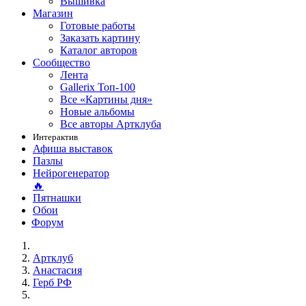
Вышивка
Магазин
Готовые работы
Заказать картину
Каталог авторов
Сообщество
Лента
Gallerix Топ-100
Все «Картины дня»
Новые альбомы
Все авторы Артклуба
Интерактив
Афиша выставок
Пазлы
Нейрогенератор
🔥
Пятнашки
Обои
Форум
Артклуб
Анастасия
Герб РФ