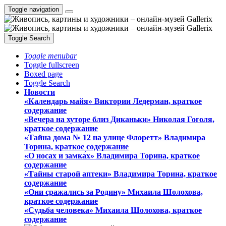
Toggle navigation
Toggle Search
Toggle menubar
Toggle fullscreen
Boxed page
Toggle Search
Новости
«Календарь майя» Виктории Ледерман, краткое
содержание
«Вечера на хуторе близ Диканьки» Николая Гоголя,
краткое содержание
«Тайна дома № 12 на улице Флоретт» Владимира
Торина, краткое содержание
«О носах и замка́х» Владимира Торина, краткое
содержание
«Тайны старой аптеки» Владимира Торина, краткое
содержание
«Они сражались за Родину» Михаила Шолохова,
краткое содержание
«Судьба человека» Михаила Шолохова, краткое
содержание