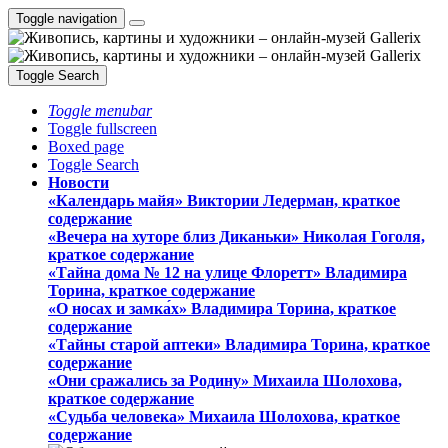
Toggle navigation
Toggle Search
Toggle menubar
Toggle fullscreen
Boxed page
Toggle Search
Новости
«Календарь майя» Виктории Ледерман, краткое
содержание
«Вечера на хуторе близ Диканьки» Николая Гоголя,
краткое содержание
«Тайна дома № 12 на улице Флоретт» Владимира
Торина, краткое содержание
«О носах и замка́х» Владимира Торина, краткое
содержание
«Тайны старой аптеки» Владимира Торина, краткое
содержание
«Они сражались за Родину» Михаила Шолохова,
краткое содержание
«Судьба человека» Михаила Шолохова, краткое
содержание