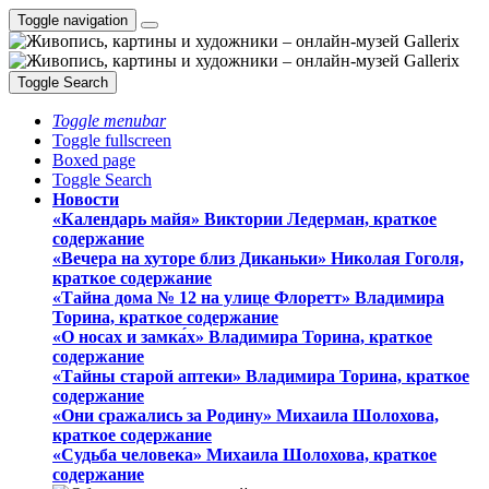
Toggle navigation
Toggle Search
Toggle menubar
Toggle fullscreen
Boxed page
Toggle Search
Новости
«Календарь майя» Виктории Ледерман, краткое
содержание
«Вечера на хуторе близ Диканьки» Николая Гоголя,
краткое содержание
«Тайна дома № 12 на улице Флоретт» Владимира
Торина, краткое содержание
«О носах и замка́х» Владимира Торина, краткое
содержание
«Тайны старой аптеки» Владимира Торина, краткое
содержание
«Они сражались за Родину» Михаила Шолохова,
краткое содержание
«Судьба человека» Михаила Шолохова, краткое
содержание