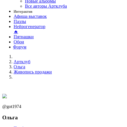
Новые альбомы
Все авторы Артклуба
Интерактив
Афиша выставок
Пазлы
Нейрогенератор
🔥
Пятнашки
Обои
Форум
Артклуб
Ольга
Живопись продажи
@got1974
Ольга