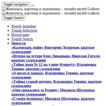
Toggle navigation
Toggle Search
Toggle menubar
Toggle fullscreen
Boxed page
Toggle Search
Новости
«Календарь майя» Виктории Ледерман, краткое
содержание
«Вечера на хуторе близ Диканьки» Николая Гоголя,
краткое содержание
«Тайна дома № 12 на улице Флоретт» Владимира
Торина, краткое содержание
«О носах и замка́х» Владимира Торина, краткое
содержание
«Тайны старой аптеки» Владимира Торина, краткое
содержание
«Они сражались за Родину» Михаила Шолохова,
краткое содержание
«Судьба человека» Михаила Шолохова, краткое
содержание