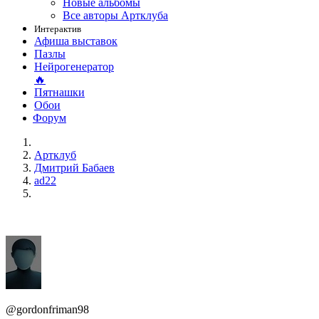
Новые альбомы
Все авторы Артклуба
Интерактив
Афиша выставок
Пазлы
Нейрогенератор
🔥
Пятнашки
Обои
Форум
Артклуб
Дмитрий Бабаев
ad22
@gordonfriman98