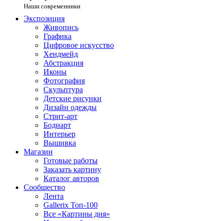
Наши современники
Экспозиция
Живопись
Графика
Цифровое искусство
Хендмейд
Абстракция
Иконы
Фотография
Скульптура
Детские рисунки
Дизайн одежды
Стрит-арт
Бодиарт
Интерьер
Вышивка
Магазин
Готовые работы
Заказать картину
Каталог авторов
Сообщество
Лента
Gallerix Топ-100
Все «Картины дня»