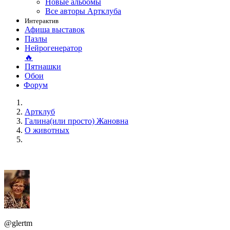
Новые альбомы
Все авторы Артклуба
Интерактив
Афиша выставок
Пазлы
Нейрогенератор
🔥
Пятнашки
Обои
Форум
Артклуб
Галина(или просто) Жановна
О животных
@glertm