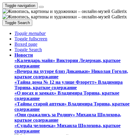
Toggle navigation
Toggle Search
Toggle menubar
Toggle fullscreen
Boxed page
Toggle Search
Новости
«Календарь майя» Виктории Ледерман, краткое
содержание
«Вечера на хуторе близ Диканьки» Николая Гоголя,
краткое содержание
«Тайна дома № 12 на улице Флоретт» Владимира
Торина, краткое содержание
«О носах и замка́х» Владимира Торина, краткое
содержание
«Тайны старой аптеки» Владимира Торина, краткое
содержание
«Они сражались за Родину» Михаила Шолохова,
краткое содержание
«Судьба человека» Михаила Шолохова, краткое
содержание