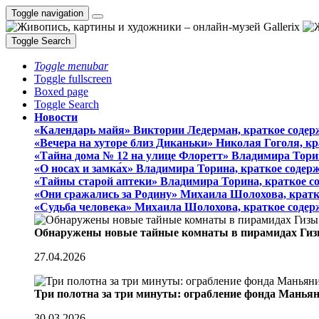
Toggle navigation
Toggle Search
Toggle menubar
Toggle fullscreen
Boxed page
Toggle Search
Новости
«Календарь майя» Виктории Ледерман, краткое содер
«Вечера на хуторе близ Диканьки» Николая Гоголя, к
«Тайна дома № 12 на улице Флоретт» Владимира Тори
«О носах и замка́х» Владимира Торина, краткое содер
«Тайны старой аптеки» Владимира Торина, краткое с
«Они сражались за Родину» Михаила Шолохова, кратк
«Судьба человека» Михаила Шолохова, краткое содер
Обнаружены новые тайные комнаты в пирамидах Гиз
27.04.2026
Три полотна за три минуты: ограбление фонда Манья
30.03.2026