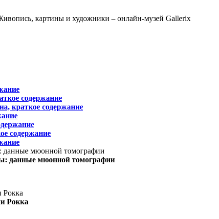
жание
раткое содержание
на, краткое содержание
жание
одержание
ое содержание
жание
ы: данные мюонной томографии
ни Рокка