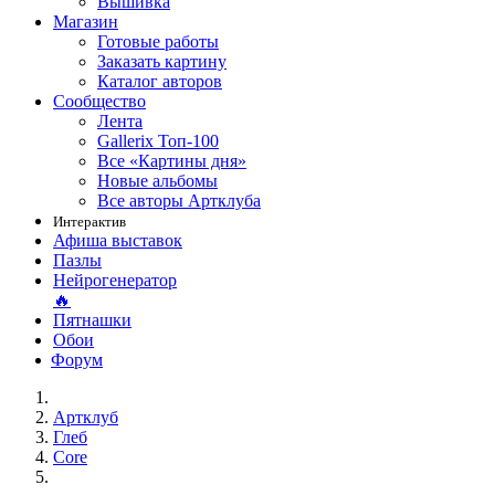
Вышивка
Магазин
Готовые работы
Заказать картину
Каталог авторов
Сообщество
Лента
Gallerix Топ-100
Все «Картины дня»
Новые альбомы
Все авторы Артклуба
Интерактив
Афиша выставок
Пазлы
Нейрогенератор
🔥
Пятнашки
Обои
Форум
Артклуб
Глеб
Core