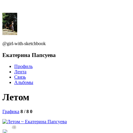
@girl-with-sketchbook
Екатерина Папсуева
Профиль
Лента
Связь
Альбомы
Летом
Графика
8 / 8
0
48