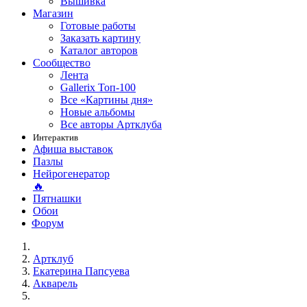
Вышивка
Магазин
Готовые работы
Заказать картину
Каталог авторов
Сообщество
Лента
Gallerix Топ-100
Все «Картины дня»
Новые альбомы
Все авторы Артклуба
Интерактив
Афиша выставок
Пазлы
Нейрогенератор
🔥
Пятнашки
Обои
Форум
Артклуб
Екатерина Папсуева
Акварель