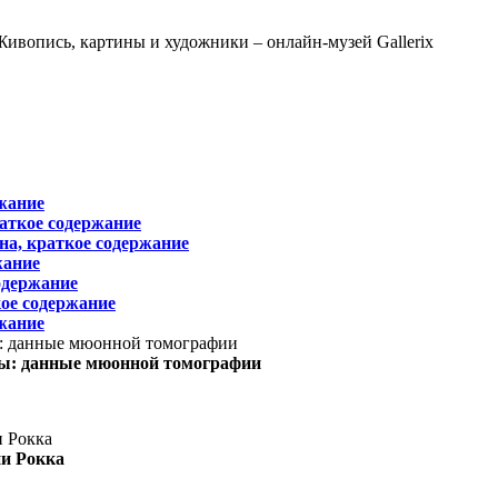
жание
раткое содержание
на, краткое содержание
жание
одержание
ое содержание
жание
ы: данные мюонной томографии
ни Рокка