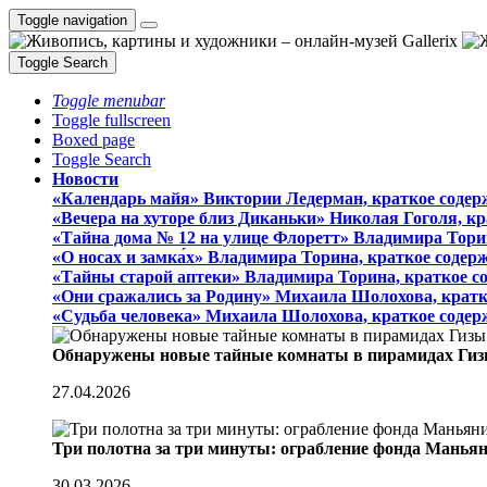
Toggle navigation
Toggle Search
Toggle menubar
Toggle fullscreen
Boxed page
Toggle Search
Новости
«Календарь майя» Виктории Ледерман, краткое содер
«Вечера на хуторе близ Диканьки» Николая Гоголя, к
«Тайна дома № 12 на улице Флоретт» Владимира Тори
«О носах и замка́х» Владимира Торина, краткое содер
«Тайны старой аптеки» Владимира Торина, краткое с
«Они сражались за Родину» Михаила Шолохова, кратк
«Судьба человека» Михаила Шолохова, краткое содер
Обнаружены новые тайные комнаты в пирамидах Гиз
27.04.2026
Три полотна за три минуты: ограбление фонда Манья
30.03.2026