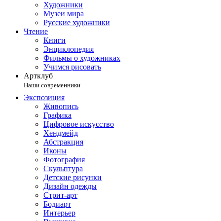
Художники
Музеи мира
Русские художники
Чтение
Книги
Энциклопедия
Фильмы о художниках
Учимся рисовать
Артклуб
Наши современники
Экспозиция
Живопись
Графика
Цифровое искусство
Хендмейд
Абстракция
Иконы
Фотография
Скульптура
Детские рисунки
Дизайн одежды
Стрит-арт
Бодиарт
Интерьер