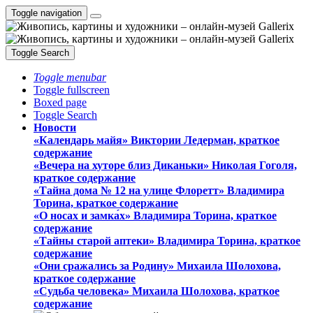
Toggle navigation
Toggle Search
Toggle menubar
Toggle fullscreen
Boxed page
Toggle Search
Новости
«Календарь майя» Виктории Ледерман, краткое
содержание
«Вечера на хуторе близ Диканьки» Николая Гоголя,
краткое содержание
«Тайна дома № 12 на улице Флоретт» Владимира
Торина, краткое содержание
«О носах и замка́х» Владимира Торина, краткое
содержание
«Тайны старой аптеки» Владимира Торина, краткое
содержание
«Они сражались за Родину» Михаила Шолохова,
краткое содержание
«Судьба человека» Михаила Шолохова, краткое
содержание