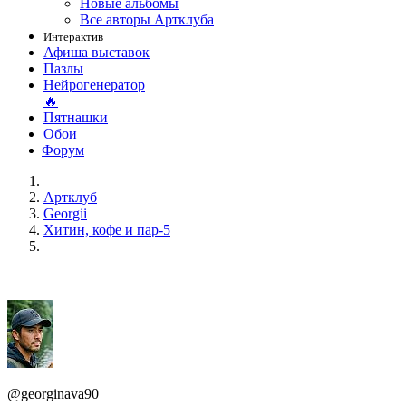
Новые альбомы
Все авторы Артклуба
Интерактив
Афиша выставок
Пазлы
Нейрогенератор
🔥
Пятнашки
Обои
Форум
Артклуб
Georgii
Хитин, кофе и пар-5
@georginava90