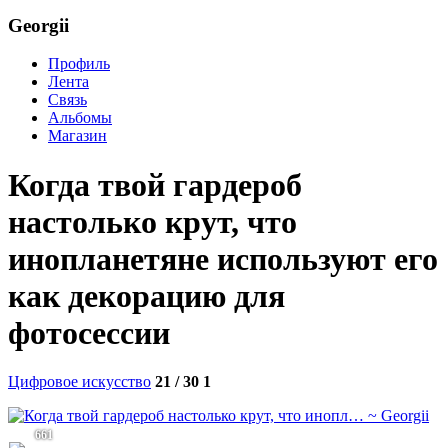
Georgii
Профиль
Лента
Связь
Альбомы
Магазин
Когда твой гардероб
настолько крут, что
инопланетяне используют его
как декорацию для
фотосессии
Цифровое искусство
21 / 30
1
661