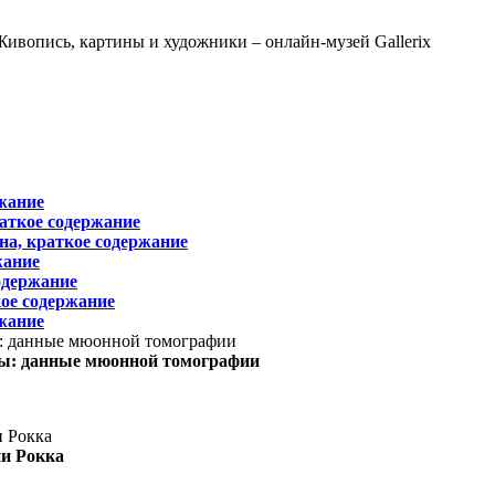
жание
раткое содержание
на, краткое содержание
жание
одержание
ое содержание
жание
ы: данные мюонной томографии
ни Рокка