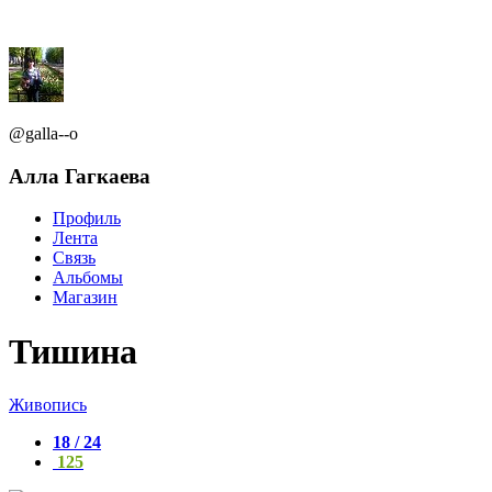
@galla--o
Алла Гагкаева
Профиль
Лента
Связь
Альбомы
Магазин
Тишина
Живопись
18 / 24
125