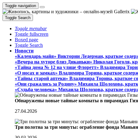
Toggle navigation
Toggle Search
Toggle menubar
Toggle fullscreen
Boxed page
Toggle Search
Новости
«Календарь майя» Виктории Ледерман, краткое содер
«Вечера на хуторе близ Диканьки» Николая Гоголя, к
«Тайна дома № 12 на улице Флоретт» Владимира Тори
«О носах и замка́х» Владимира Торина, краткое содер
«Тайны старой аптеки» Владимира Торина, краткое с
«Они сражались за Родину» Михаила Шолохова, кратк
«Судьба человека» Михаила Шолохова, краткое содер
Обнаружены новые тайные комнаты в пирамидах Гиз
27.04.2026
Три полотна за три минуты: ограбление фонда Манья
30.03.2026