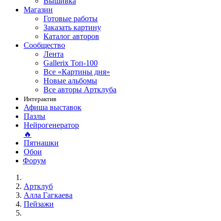
Вышивка
Магазин
Готовые работы
Заказать картину
Каталог авторов
Сообщество
Лента
Gallerix Топ-100
Все «Картины дня»
Новые альбомы
Все авторы Артклуба
Интерактив
Афиша выставок
Пазлы
Нейрогенератор
🔥
Пятнашки
Обои
Форум
Артклуб
Алла Гагкаева
Пейзажи