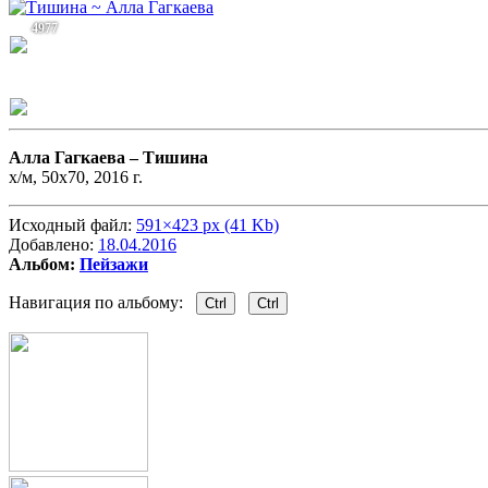
4977
Алла Гагкаева –
Тишина
х/м, 50х70, 2016 г.
Исходный файл:
591×423 px (41 Kb)
Добавлено:
18.04.2016
Альбом:
Пейзажи
Навигация по альбому:
Ctrl
Ctrl