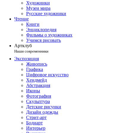
Художники
Музеи мира
Русские художники
Чтение
Книги
Энциклопедия
Фильмы о художниках
Учимся рисовать
Артклуб
Наши современники
Экспозиция
Живопись
Графика
Цифровое искусство
Хендмейд
Абстракция
Иконы
Фотография
Скульптура
Детские рисунки
Дизайн одежды
Стрит-арт
Бодиарт
Интерьер