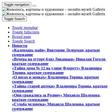
Toggle navigation
Toggle Search
Toggle menubar
Toggle fullscreen
Boxed page
Toggle Search
Новости
«Календарь майя» Виктории Ледерман, краткое
содержание
«Вечера на хуторе близ Диканьки» Николая Гоголя,
краткое содержание
«Тайна дома № 12 на улице Флоретт» Владимира
Торина, краткое содержание
«О носах и замка́х» Владимира Торина, краткое
содержание
«Тайны старой аптеки» Владимира Торина, краткое
содержание
«Они сражались за Родину» Михаила Шолохова,
краткое содержание
«Судьба человека» Михаила Шолохова, краткое
содержание