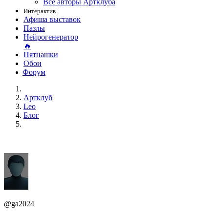
Все авторы Артклуба
Интерактив
Афиша выставок
Пазлы
Нейрогенератор
🔥
Пятнашки
Обои
Форум
Артклуб
Leo
Блог
@ga2024