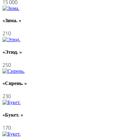
15 000
«Зима. »
210
«Этюд. »
250
«Сирень. »
230
«Букет. »
170