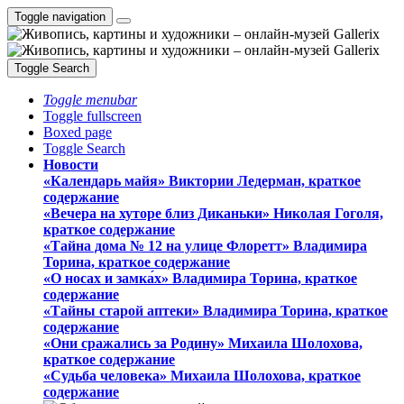
Toggle navigation
Toggle Search
Toggle menubar
Toggle fullscreen
Boxed page
Toggle Search
Новости
«Календарь майя» Виктории Ледерман, краткое
содержание
«Вечера на хуторе близ Диканьки» Николая Гоголя,
краткое содержание
«Тайна дома № 12 на улице Флоретт» Владимира
Торина, краткое содержание
«О носах и замка́х» Владимира Торина, краткое
содержание
«Тайны старой аптеки» Владимира Торина, краткое
содержание
«Они сражались за Родину» Михаила Шолохова,
краткое содержание
«Судьба человека» Михаила Шолохова, краткое
содержание