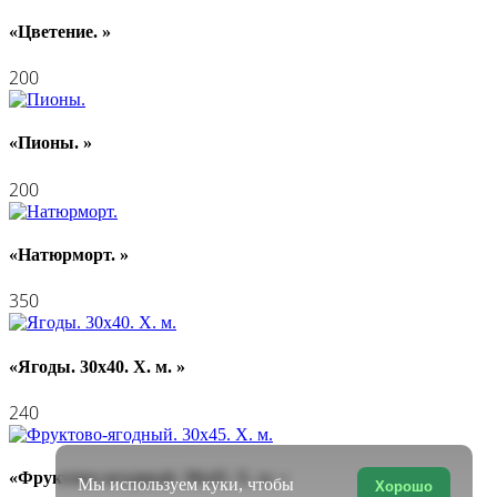
«Цветение. »
200
«Пионы. »
200
«Натюрморт. »
350
«Ягоды. 30х40. Х. м. »
240
«Фруктово-ягодный. 30х45. Х. м. »
Мы используем куки, чтобы
Хорошо