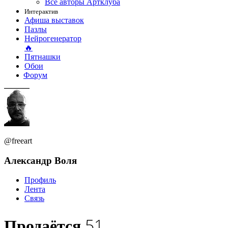
Все авторы Артклуба
Интерактив
Афиша выставок
Пазлы
Нейрогенератор
🔥
Пятнашки
Обои
Форум
@freeart
Александр Воля
Профиль
Лента
Связь
51
Продаётся