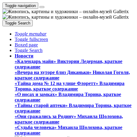
Toggle navigation
Toggle Search
Toggle menubar
Toggle fullscreen
Boxed page
Toggle Search
Новости
«Календарь майя» Виктории Ледерман, краткое
содержание
«Вечера на хуторе близ Диканьки» Николая Гоголя,
краткое содержание
«Тайна дома № 12 на улице Флоретт» Владимира
Торина, краткое содержание
«О носах и замка́х» Владимира Торина, краткое
содержание
«Тайны старой аптеки» Владимира Торина, краткое
содержание
«Они сражались за Родину» Михаила Шолохова,
краткое содержание
«Судьба человека» Михаила Шолохова, краткое
содержание