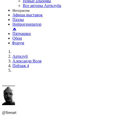
Новые альбомы
Все авторы Артклуба
Интерактив
Афиша выставок
Пазлы
Нейрогенератор
🔥
Пятнашки
Обои
Форум
Артклуб
Александр Воля
Пейзаж 4
@freeart