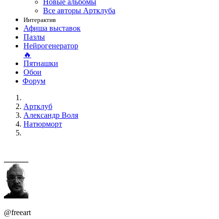
Новые альбомы
Все авторы Артклуба
Интерактив
Афиша выставок
Пазлы
Нейрогенератор
🔥
Пятнашки
Обои
Форум
Артклуб
Александр Воля
Натюрморт
@freeart