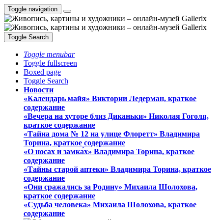
Toggle navigation
Toggle Search
Toggle menubar
Toggle fullscreen
Boxed page
Toggle Search
Новости
«Календарь майя» Виктории Ледерман, краткое
содержание
«Вечера на хуторе близ Диканьки» Николая Гоголя,
краткое содержание
«Тайна дома № 12 на улице Флоретт» Владимира
Торина, краткое содержание
«О носах и замка́х» Владимира Торина, краткое
содержание
«Тайны старой аптеки» Владимира Торина, краткое
содержание
«Они сражались за Родину» Михаила Шолохова,
краткое содержание
«Судьба человека» Михаила Шолохова, краткое
содержание