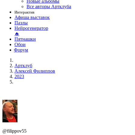
Новые альбомы
Все авторы Артклуба
Интерактив
Афиша выставок
Пазлы
Нейрогенератор
🔥
Пятнашки
Обои
Форум
Артклуб
Алексей Филиппов
2023
@filippov55