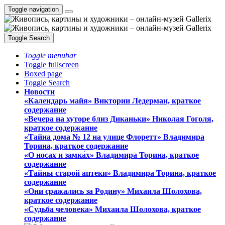
Toggle navigation
Toggle Search
Toggle menubar
Toggle fullscreen
Boxed page
Toggle Search
Новости
«Календарь майя» Виктории Ледерман, краткое
содержание
«Вечера на хуторе близ Диканьки» Николая Гоголя,
краткое содержание
«Тайна дома № 12 на улице Флоретт» Владимира
Торина, краткое содержание
«О носах и замка́х» Владимира Торина, краткое
содержание
«Тайны старой аптеки» Владимира Торина, краткое
содержание
«Они сражались за Родину» Михаила Шолохова,
краткое содержание
«Судьба человека» Михаила Шолохова, краткое
содержание