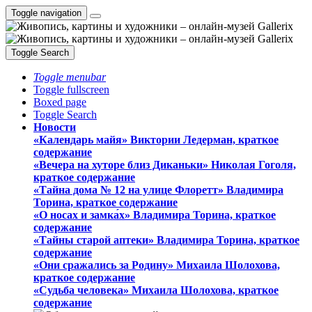
Toggle navigation
Toggle Search
Toggle menubar
Toggle fullscreen
Boxed page
Toggle Search
Новости
«Календарь майя» Виктории Ледерман, краткое
содержание
«Вечера на хуторе близ Диканьки» Николая Гоголя,
краткое содержание
«Тайна дома № 12 на улице Флоретт» Владимира
Торина, краткое содержание
«О носах и замка́х» Владимира Торина, краткое
содержание
«Тайны старой аптеки» Владимира Торина, краткое
содержание
«Они сражались за Родину» Михаила Шолохова,
краткое содержание
«Судьба человека» Михаила Шолохова, краткое
содержание