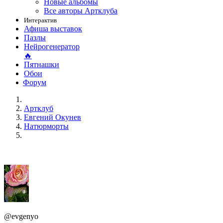
Новые альбомы
Все авторы Артклуба
Интерактив
Афиша выставок
Пазлы
Нейрогенератор
🔥
Пятнашки
Обои
Форум
Артклуб
Евгений Окунев
Натюрморты
@evgenyo