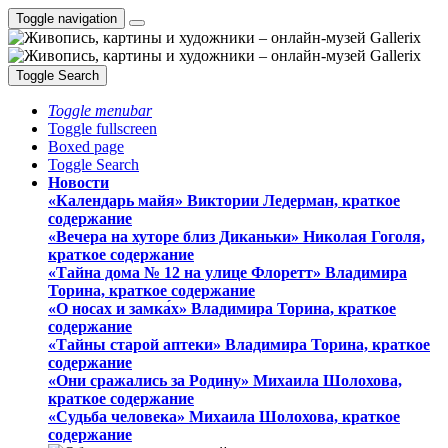
Toggle navigation
Toggle Search
Toggle menubar
Toggle fullscreen
Boxed page
Toggle Search
Новости
«Календарь майя» Виктории Ледерман, краткое
содержание
«Вечера на хуторе близ Диканьки» Николая Гоголя,
краткое содержание
«Тайна дома № 12 на улице Флоретт» Владимира
Торина, краткое содержание
«О носах и замка́х» Владимира Торина, краткое
содержание
«Тайны старой аптеки» Владимира Торина, краткое
содержание
«Они сражались за Родину» Михаила Шолохова,
краткое содержание
«Судьба человека» Михаила Шолохова, краткое
содержание