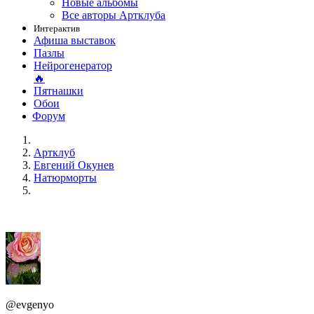
Новые альбомы
Все авторы Артклуба
Интерактив
Афиша выставок
Пазлы
Нейрогенератор
🔥
Пятнашки
Обои
Форум
Артклуб
Евгений Окунев
Натюрморты
@evgenyo