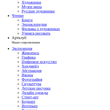
Художники
Музеи мира
Русские художники
Чтение
Книги
Энциклопедия
Фильмы о художниках
Учимся рисовать
Артклуб
Наши современники
Экспозиция
Живопись
Графика
Цифровое искусство
Хендмейд
Абстракция
Иконы
Фотография
Скульптура
Детские рисунки
Дизайн одежды
Стрит-арт
Бодиарт
Интерьер