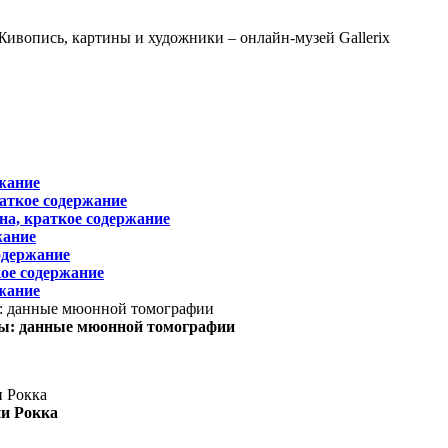
жание
раткое содержание
на, краткое содержание
жание
одержание
ое содержание
жание
ы: данные мюонной томографии
ни Рокка