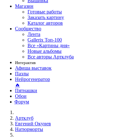
Вышивка
Магазин
Готовые работы
Заказать картину
Каталог авторов
Сообщество
Лента
Gallerix Топ-100
Все «Картины дня»
Новые альбомы
Все авторы Артклуба
Интерактив
Афиша выставок
Пазлы
Нейрогенератор
🔥
Пятнашки
Обои
Форум
Артклуб
Евгений Окунев
Натюрморты