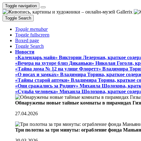
Toggle navigation
Toggle Search
Toggle menubar
Toggle fullscreen
Boxed page
Toggle Search
Новости
«Календарь майя» Виктории Ледерман, краткое содер
«Вечера на хуторе близ Диканьки» Николая Гоголя, к
«Тайна дома № 12 на улице Флоретт» Владимира Тори
«О носах и замка́х» Владимира Торина, краткое содер
«Тайны старой аптеки» Владимира Торина, краткое с
«Они сражались за Родину» Михаила Шолохова, кратк
«Судьба человека» Михаила Шолохова, краткое содер
Обнаружены новые тайные комнаты в пирамидах Гиз
27.04.2026
Три полотна за три минуты: ограбление фонда Манья
30.03.2026