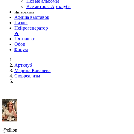
Новые альбомы
Все авторы Артклуба
Интерактив
Афиша выставок
Пазлы
Нейрогенератор
🔥
Пятнашки
Обои
Форум
Артклуб
Марина Ковалева
Сюрреализм
@ellion