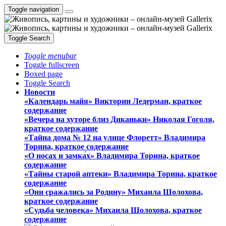
Toggle navigation
Toggle Search
Toggle menubar
Toggle fullscreen
Boxed page
Toggle Search
Новости
«Календарь майя» Виктории Ледерман, краткое
содержание
«Вечера на хуторе близ Диканьки» Николая Гоголя,
краткое содержание
«Тайна дома № 12 на улице Флоретт» Владимира
Торина, краткое содержание
«О носах и замка́х» Владимира Торина, краткое
содержание
«Тайны старой аптеки» Владимира Торина, краткое
содержание
«Они сражались за Родину» Михаила Шолохова,
краткое содержание
«Судьба человека» Михаила Шолохова, краткое
содержание