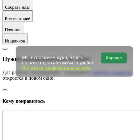
Собрать пазл
Комментарий
Похожие
Избранное
Мы используем куки, чтобы
Хорошо
Нужно авторизоваться на сайте
пользоваться сайтом было удобно
Политика конфиденциальности
Для работы с коллекциями – пожалуйста,
войдите в аккаунт
откроется в новом окне
Кому понравилось