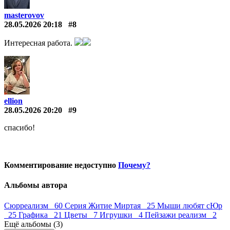
masterovov
28.05.2026 20:18
#8
Интересная работа.
ellion
28.05.2026 20:20
#9
спасибо!
Комментирование недоступно
Почему?
Альбомы автора
Сюрреализм 60
Серия Житие Миртая 25
Мыши любят сЮр
25
Графика 21
Цветы 7
Игрушки 4
Пейзажи реализм 2
Ещё альбомы (3)