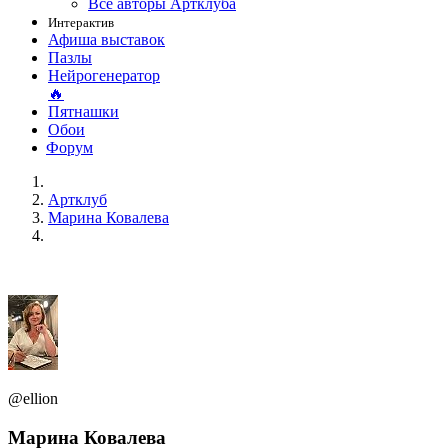
Все авторы Артклуба
Интерактив
Афиша выставок
Пазлы
Нейрогенератор
🔥
Пятнашки
Обои
Форум
Артклуб
Марина Ковалева
@ellion
Марина Ковалева