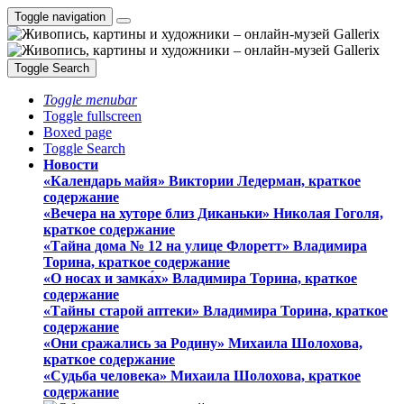
Toggle navigation
Toggle Search
Toggle menubar
Toggle fullscreen
Boxed page
Toggle Search
Новости
«Календарь майя» Виктории Ледерман, краткое
содержание
«Вечера на хуторе близ Диканьки» Николая Гоголя,
краткое содержание
«Тайна дома № 12 на улице Флоретт» Владимира
Торина, краткое содержание
«О носах и замка́х» Владимира Торина, краткое
содержание
«Тайны старой аптеки» Владимира Торина, краткое
содержание
«Они сражались за Родину» Михаила Шолохова,
краткое содержание
«Судьба человека» Михаила Шолохова, краткое
содержание