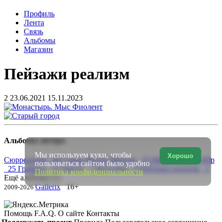
Профиль
Лента
Связь
Альбомы
Магазин
Пейзажи реализм
2
23.06.2021
15.11.2023
Альбомы автора
Мы используем куки, чтобы
Хорошо
Сюрреализм 60
Серия Житие Миртая 25
Мыши любят сЮр
пользоваться сайтом было удобно
25
Графика 21
Цветы 7
Игрушки 4
Пейзажи реализм 2
Политика конфиденциальности
Ещё альбомы (1)
Gallerix
16+
2009-2026
Помощь
F.A.Q.
О сайте
Контакты