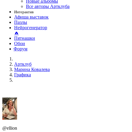
Новые альбомы
Все авторы Артклуба
Интерактив
Афиша выставок
Пазлы
Нейрогенератор
🔥
Пятнашки
Обои
Форум
Артклуб
Марина Ковалева
Графика
@ellion