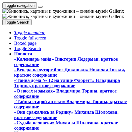
Toggle navigation
Toggle Search
Toggle menubar
Toggle fullscreen
Boxed page
Toggle Search
Новости
«Календарь майя» Виктории Ледерман, краткое
содержание
«Вечера на хуторе близ Диканьки» Николая Гоголя,
краткое содержание
«Тайна дома № 12 на улице Флоретт» Владимира
Торина, краткое содержание
«О носах и замка́х» Владимира Торина, краткое
содержание
«Тайны старой аптеки» Владимира Торина, краткое
содержание
«Они сражались за Родину» Михаила Шолохова,
краткое содержание
«Судьба человека» Михаила Шолохова, краткое
содержание