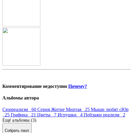
Комментирование недоступно
Почему?
Альбомы автора
Сюрреализм 60
Серия Житие Миртая 25
Мыши любят сЮр
25
Графика 21
Цветы 7
Игрушки 4
Пейзажи реализм 2
Ещё альбомы (3)
Собрать пазл