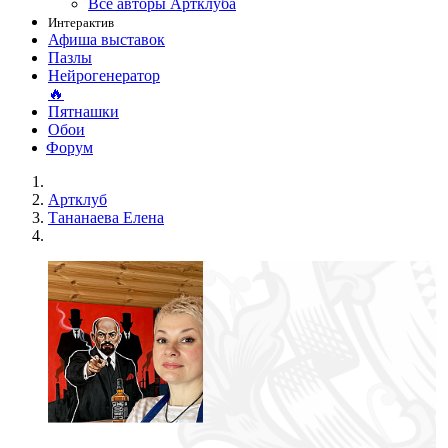
Все авторы Артклуба
Интерактив
Афиша выставок
Пазлы
Нейрогенератор
🔥
Пятнашки
Обои
Форум
Артклуб
Тананаева Елена