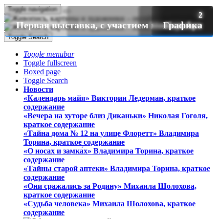
Toggle navigation
56
16
13
9
8
4
4
2
2
Первая выставка, с участием моих работ.
Социалистический поп-арт
Натюрморт.
Животные.
Графика
Поп Арт
Портрет
Пейзаж
Цветы
Toggle Search
Toggle menubar
Toggle fullscreen
Boxed page
Toggle Search
Новости
«Календарь майя» Виктории Ледерман, краткое
содержание
«Вечера на хуторе близ Диканьки» Николая Гоголя,
краткое содержание
«Тайна дома № 12 на улице Флоретт» Владимира
Торина, краткое содержание
«О носах и замка́х» Владимира Торина, краткое
содержание
«Тайны старой аптеки» Владимира Торина, краткое
содержание
«Они сражались за Родину» Михаила Шолохова,
краткое содержание
«Судьба человека» Михаила Шолохова, краткое
содержание