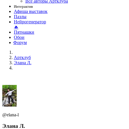
Все авторы Артклуба
Интерактив
Афиша выставок
Пазлы
Нейрогенератор
🔥
Пятнашки
Обои
Форум
Артклуб
Элана Л.
@elana-l
Элана Л.