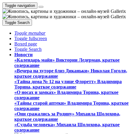
Toggle navigation
Toggle Search
Toggle menubar
Toggle fullscreen
Boxed page
Toggle Search
Новости
«Календарь майя» Виктории Ледерман, краткое
содержание
«Вечера на хуторе близ Диканьки» Николая Гоголя,
краткое содержание
«Тайна дома № 12 на улице Флоретт» Владимира
Торина, краткое содержание
«О носах и замка́х» Владимира Торина, краткое
содержание
«Тайны старой аптеки» Владимира Торина, краткое
содержание
«Они сражались за Родину» Михаила Шолохова,
краткое содержание
«Судьба человека» Михаила Шолохова, краткое
содержание