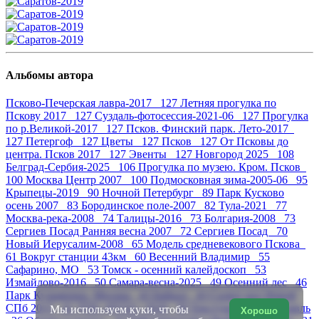
Альбомы автора
Псково-Печерская лавра-2017 127
Летняя прогулка по
Пскову 2017 127
Суздаль-фотосессия-2021-06 127
Прогулка
по р.Великой-2017 127
Псков. Финский парк. Лето-2017
127
Петергоф 127
Цветы 127
Псков 127
От Псковы до
центра. Псков 2017 127
Эвенты 127
Новгород 2025 108
Белград-Сербия-2025 106
Прогулка по музею. Кром. Псков
100
Москва Центр 2007 100
Подмосковная зима-2005-06 95
Крыпецы-2019 90
Ночной Петербург 89
Парк Кусково
осень 2007 83
Бородинское поле-2007 82
Тула-2021 77
Москва-река-2008 74
Талицы-2016 73
Болгария-2008 73
Сергиев Посад Ранняя весна 2007 72
Сергиев Посад 70
Новый Иерусалим-2008 65
Модель средневекового Пскова
61
Вокруг станции 43км 60
Весенний Владимир 55
Сафарино, МО 53
Томск - осенний калейдоскоп 53
Измайлово-2016 50
Самара-весна-2025 49
Осенний лес 46
Парк Кузьминки. Москва 43
Байкал 43
Салют над Невой
СПб 2015 41
ДТК «РУЗА» 2018 39
Текстуры 38
Ярославль
Мы используем куки, чтобы
Хорошо