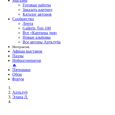
Магазин
Готовые работы
Заказать картину
Каталог авторов
Сообщество
Лента
Gallerix Топ-100
Все «Картины дня»
Новые альбомы
Все авторы Артклуба
Интерактив
Афиша выставок
Пазлы
Нейрогенератор
🔥
Пятнашки
Обои
Форум
Артклуб
Элана Л.