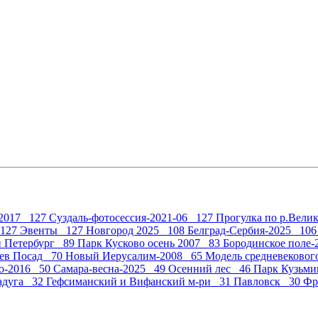
 2017 127
Суздаль-фотосессия-2021-06 127
Прогулка по р.Вели
 127
Эвенты 127
Новгород 2025 108
Белград-Сербия-2025 10
 Петербург 89
Парк Кусково осень 2007 83
Бородинское поле
ев Посад 70
Новый Иерусалим-2008 65
Модель средневеково
о-2016 50
Самара-весна-2025 49
Осенний лес 46
Парк Кузьм
радуга 32
Гефсиманский и Вифанский м-ри 31
Павловск 30
Фр