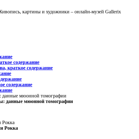
жание
раткое содержание
на, краткое содержание
жание
одержание
ое содержание
жание
ы: данные мюонной томографии
ни Рокка