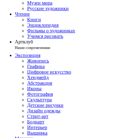
Музеи мира
Русские художники
Чтение
Книги
Энциклопедия
Фильмы о художниках
Учимся рисовать
Артклуб
Наши современники
Экспозиция
Живопись
Графика
Цифровое искусство
Хендмейд
Абстракция
Иконы
Фотография
Скульптура
Детские рисунки
Дизайн одежды
Стрит-арт
Бодиарт
Интерьер
Вышивка