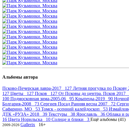
Альбомы автора
Псково-Печерская лавра-2017 127
Летняя прогулка по Пскову
127
Цветы 127
Псков 127
От Псковы до центра. Псков 2017
100
Подмосковная зима-2005-06 95
Крыпецы-2019 90
Ночной
Болгария-2008 73
Сергиев Посад Ранняя весна 2007 72
Серги
Сафарино, МО 53
Томск - осенний калейдоскоп 53
Измайлов
ДТК «РУЗА» 2018 39
Текстуры 38
Ярославль 36
Облака и 
16
Цвета Норильска 10
Солнце и блики 3
Ещё альбомы (41)
Gallerix
16+
2009-2026