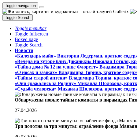
Toggle navigation
Toggle Search
Toggle menubar
Toggle fullscreen
Boxed page
Toggle Search
Новости
«Календарь майя» Виктории Ледерман, краткое содер
«Вечера на хуторе близ Диканьки» Николая Гоголя, к
«Тайна дома № 12 на улице Флоретт» Владимира Тори
«О носах и замка́х» Владимира Торина, краткое содер
«Тайны старой аптеки» Владимира Торина, краткое с
«Они сражались за Родину» Михаила Шолохова, кратк
«Судьба человека» Михаила Шолохова, краткое содер
Обнаружены новые тайные комнаты в пирамидах Гиз
27.04.2026
Три полотна за три минуты: ограбление фонда Манья
30.03.2026