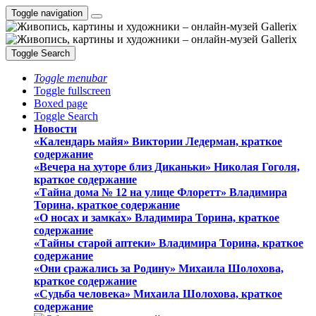
Toggle navigation
Toggle Search
Toggle menubar
Toggle fullscreen
Boxed page
Toggle Search
Новости
«Календарь майя» Виктории Ледерман, краткое
содержание
«Вечера на хуторе близ Диканьки» Николая Гоголя,
краткое содержание
«Тайна дома № 12 на улице Флоретт» Владимира
Торина, краткое содержание
«О носах и замка́х» Владимира Торина, краткое
содержание
«Тайны старой аптеки» Владимира Торина, краткое
содержание
«Они сражались за Родину» Михаила Шолохова,
краткое содержание
«Судьба человека» Михаила Шолохова, краткое
содержание