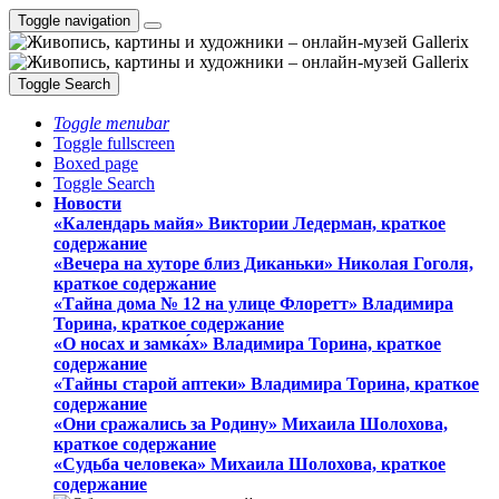
Toggle navigation
Toggle Search
Toggle menubar
Toggle fullscreen
Boxed page
Toggle Search
Новости
«Календарь майя» Виктории Ледерман, краткое
содержание
«Вечера на хуторе близ Диканьки» Николая Гоголя,
краткое содержание
«Тайна дома № 12 на улице Флоретт» Владимира
Торина, краткое содержание
«О носах и замка́х» Владимира Торина, краткое
содержание
«Тайны старой аптеки» Владимира Торина, краткое
содержание
«Они сражались за Родину» Михаила Шолохова,
краткое содержание
«Судьба человека» Михаила Шолохова, краткое
содержание