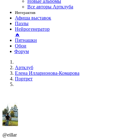
Новые альбомы
Все авторы Артклуба
Интерактив
Афиша выставок
Пазлы
Нейрогенератор
🔥
Пятнашки
Обои
Форум
Артклуб
Елена Илларионова-Комарова
Портрет
@eillar