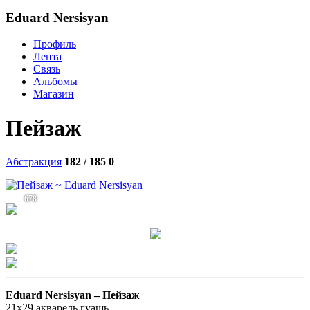
Eduard Nersisyan
Профиль
Лента
Связь
Альбомы
Магазин
Пейзаж
Абстракция
182 / 185
0
678
Eduard Nersisyan –
Пейзаж
21x29 акварель,гуашь