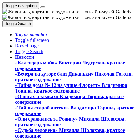
Toggle navigation
Toggle Search
Toggle menubar
Toggle fullscreen
Boxed page
Toggle Search
Новости
«Календарь майя» Виктории Ледерман, краткое
содержание
«Вечера на хуторе близ Диканьки» Николая Гоголя,
краткое содержание
«Тайна дома № 12 на улице Флоретт» Владимира
Торина, краткое содержание
«О носах и замка́х» Владимира Торина, краткое
содержание
«Тайны старой аптеки» Владимира Торина, краткое
содержание
«Они сражались за Родину» Михаила Шолохова,
краткое содержание
«Судьба человека» Михаила Шолохова, краткое
содержание