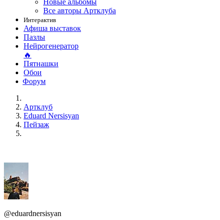
Новые альбомы
Все авторы Артклуба
Интерактив
Афиша выставок
Пазлы
Нейрогенератор
🔥
Пятнашки
Обои
Форум
Артклуб
Eduard Nersisyan
Пейзаж
@eduardnersisyan