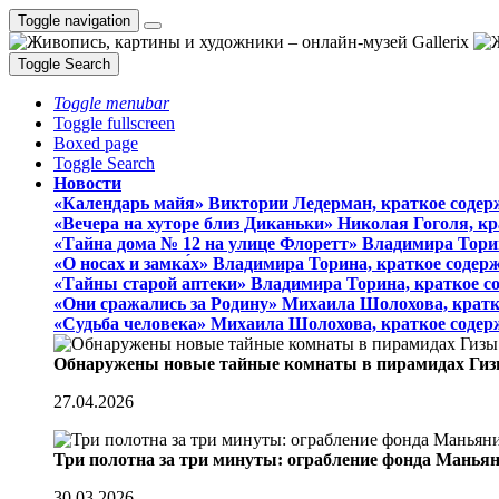
Toggle navigation
Toggle Search
Toggle menubar
Toggle fullscreen
Boxed page
Toggle Search
Новости
«Календарь майя» Виктории Ледерман, краткое содер
«Вечера на хуторе близ Диканьки» Николая Гоголя, к
«Тайна дома № 12 на улице Флоретт» Владимира Тори
«О носах и замка́х» Владимира Торина, краткое содер
«Тайны старой аптеки» Владимира Торина, краткое с
«Они сражались за Родину» Михаила Шолохова, кратк
«Судьба человека» Михаила Шолохова, краткое содер
Обнаружены новые тайные комнаты в пирамидах Гиз
27.04.2026
Три полотна за три минуты: ограбление фонда Манья
30.03.2026