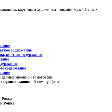
жание
раткое содержание
на, краткое содержание
жание
одержание
ое содержание
жание
ы: данные мюонной томографии
ни Рокка