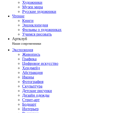
Художники
Музеи мира
Русские художники
Чтение
Книги
Энциклопедия
Фильмы о художниках
Учимся рисовать
Артклуб
Наши современники
Экспозиция
Живопись
Графика
Цифровое искусство
Хендмейд
Абстракция
Иконы
Фотография
Скульптура
Детские рисунки
Дизайн одежды
Стрит-арт
Бодиарт
Интерьер