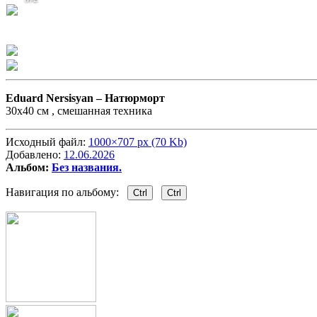
Eduard Nersisyan –
Натюрморт
30x40 см , смешанная техника
Исходный файл:
1000×707 px (70 Kb)
Добавлено:
12.06.2026
Альбом:
Без названия.
Навигация по альбому:
Ctrl
Ctrl