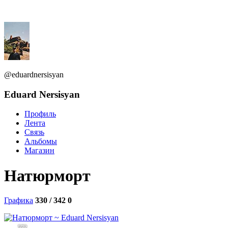
@eduardnersisyan
Eduard Nersisyan
Профиль
Лента
Связь
Альбомы
Магазин
Натюрморт
Графика
330 / 342
0
572