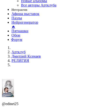
Новые альбомы
Все авторы Артклуба
Интерактив
Афиша выставок
Пазлы
Нейрогенератор
🔥
Пятнашки
Обои
Форум
Артклуб
Дмитрий Ксенаев
РЕЛИГИЯ
@edinet25