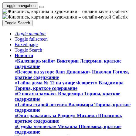
Toggle navigation
Toggle Search
Toggle menubar
Toggle fullscreen
Boxed page
Toggle Search
Новости
«Календарь майя» Виктории Ледерман, краткое
содержание
«Вечера на хуторе близ Диканьки» Николая Гоголя,
краткое содержание
«Тайна дома № 12 на улице Флоретт» Владимира
Торина, краткое содержание
«О носах и замка́х» Владимира Торина, краткое
содержание
«Тайны старой аптеки» Владимира Торина, краткое
содержание
«Они сражались за Родину» Михаила Шолохова,
краткое содержание
«Судьба человека» Михаила Шолохова, краткое
содержание