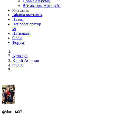
Новые альбомы
Все авторы Артклуба
Интерактив
Афиша выставок
Пазлы
Нейрогенератор
🔥
Пятнашки
Обои
Форум
Артклуб
Юрий Астапов
ФОТО
@docasta57