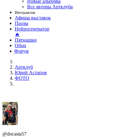
Новые альбомы
Все авторы Артклуба
Интерактив
Афиша выставок
Пазлы
Нейрогенератор
🔥
Пятнашки
Обои
Форум
Артклуб
Юрий Астапов
ФОТО
@docasta57