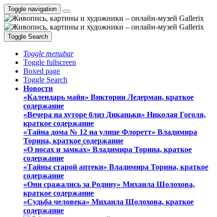
Toggle navigation
Toggle Search
Toggle menubar
Toggle fullscreen
Boxed page
Toggle Search
Новости
«Календарь майя» Виктории Ледерман, краткое
содержание
«Вечера на хуторе близ Диканьки» Николая Гоголя,
краткое содержание
«Тайна дома № 12 на улице Флоретт» Владимира
Торина, краткое содержание
«О носах и замка́х» Владимира Торина, краткое
содержание
«Тайны старой аптеки» Владимира Торина, краткое
содержание
«Они сражались за Родину» Михаила Шолохова,
краткое содержание
«Судьба человека» Михаила Шолохова, краткое
содержание