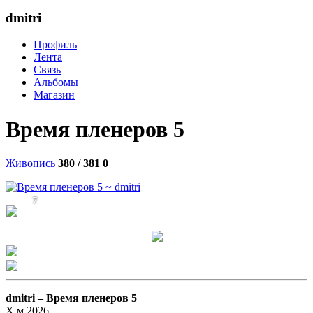
dmitri
Профиль
Лента
Связь
Альбомы
Магазин
Время пленеров 5
Живопись
380 / 381
0
7
dmitri –
Время пленеров 5
Х.м.2026