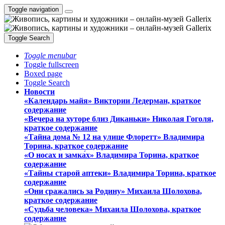
Toggle navigation
Toggle Search
Toggle menubar
Toggle fullscreen
Boxed page
Toggle Search
Новости
«Календарь майя» Виктории Ледерман, краткое
содержание
«Вечера на хуторе близ Диканьки» Николая Гоголя,
краткое содержание
«Тайна дома № 12 на улице Флоретт» Владимира
Торина, краткое содержание
«О носах и замка́х» Владимира Торина, краткое
содержание
«Тайны старой аптеки» Владимира Торина, краткое
содержание
«Они сражались за Родину» Михаила Шолохова,
краткое содержание
«Судьба человека» Михаила Шолохова, краткое
содержание