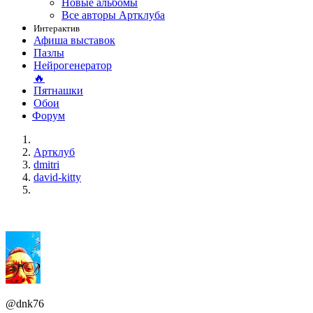
Новые альбомы
Все авторы Артклуба
Интерактив
Афиша выставок
Пазлы
Нейрогенератор
🔥
Пятнашки
Обои
Форум
Артклуб
dmitri
david-kitty
@dnk76