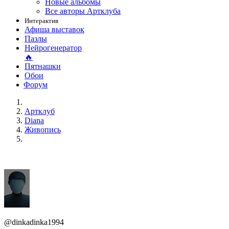
Новые альбомы
Все авторы Артклуба
Интерактив
Афиша выставок
Пазлы
Нейрогенератор
🔥
Пятнашки
Обои
Форум
Артклуб
Diana
Живопись
@dinkadinka1994