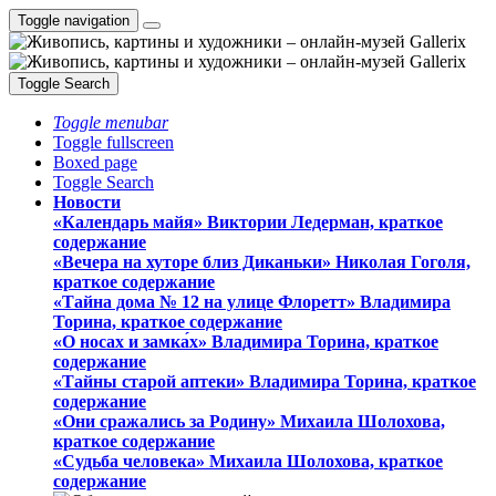
Toggle navigation
Toggle Search
Toggle menubar
Toggle fullscreen
Boxed page
Toggle Search
Новости
«Календарь майя» Виктории Ледерман, краткое
содержание
«Вечера на хуторе близ Диканьки» Николая Гоголя,
краткое содержание
«Тайна дома № 12 на улице Флоретт» Владимира
Торина, краткое содержание
«О носах и замка́х» Владимира Торина, краткое
содержание
«Тайны старой аптеки» Владимира Торина, краткое
содержание
«Они сражались за Родину» Михаила Шолохова,
краткое содержание
«Судьба человека» Михаила Шолохова, краткое
содержание