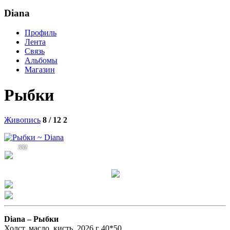
Diana
Профиль
Лента
Связь
Альбомы
Магазин
Рыбки
Живопись
8 / 12
2
332
Diana –
Рыбки
Холст, масло, кисть, 2026 г 40*50