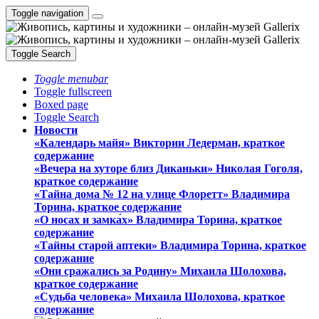
Toggle navigation
Toggle Search
Toggle menubar
Toggle fullscreen
Boxed page
Toggle Search
Новости
«Календарь майя» Виктории Ледерман, краткое
содержание
«Вечера на хуторе близ Диканьки» Николая Гоголя,
краткое содержание
«Тайна дома № 12 на улице Флоретт» Владимира
Торина, краткое содержание
«О носах и замка́х» Владимира Торина, краткое
содержание
«Тайны старой аптеки» Владимира Торина, краткое
содержание
«Они сражались за Родину» Михаила Шолохова,
краткое содержание
«Судьба человека» Михаила Шолохова, краткое
содержание