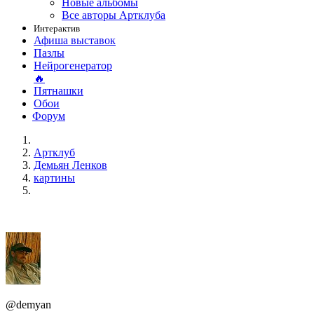
Новые альбомы
Все авторы Артклуба
Интерактив
Афиша выставок
Пазлы
Нейрогенератор
🔥
Пятнашки
Обои
Форум
Артклуб
Демьян Ленков
картины
@demyan