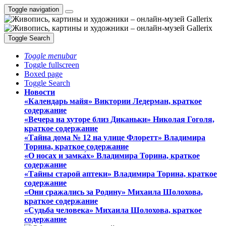
Toggle navigation
Toggle Search
Toggle menubar
Toggle fullscreen
Boxed page
Toggle Search
Новости
«Календарь майя» Виктории Ледерман, краткое
содержание
«Вечера на хуторе близ Диканьки» Николая Гоголя,
краткое содержание
«Тайна дома № 12 на улице Флоретт» Владимира
Торина, краткое содержание
«О носах и замка́х» Владимира Торина, краткое
содержание
«Тайны старой аптеки» Владимира Торина, краткое
содержание
«Они сражались за Родину» Михаила Шолохова,
краткое содержание
«Судьба человека» Михаила Шолохова, краткое
содержание