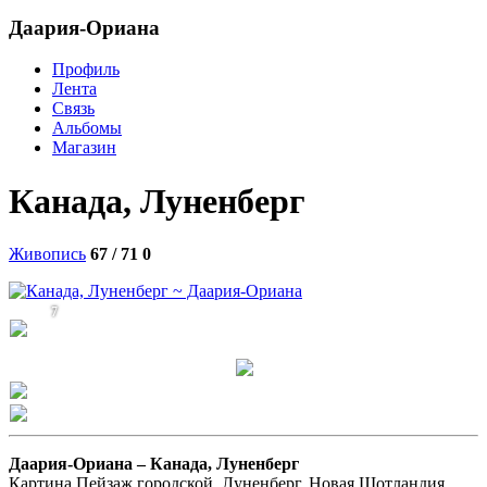
Даария-Ориана
Профиль
Лента
Связь
Альбомы
Магазин
Канада, Луненберг
Живопись
67 / 71
0
7
Даария-Ориана –
Канада, Луненберг
Картина Пейзаж городской, Луненберг. Новая Шотландия,