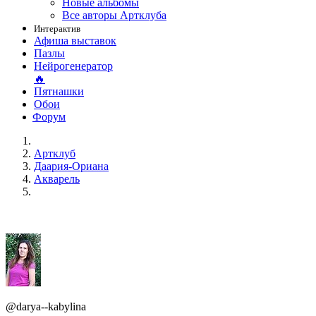
Новые альбомы
Все авторы Артклуба
Интерактив
Афиша выставок
Пазлы
Нейрогенератор
🔥
Пятнашки
Обои
Форум
Артклуб
Даария-Ориана
Акварель
@darya--kabylina