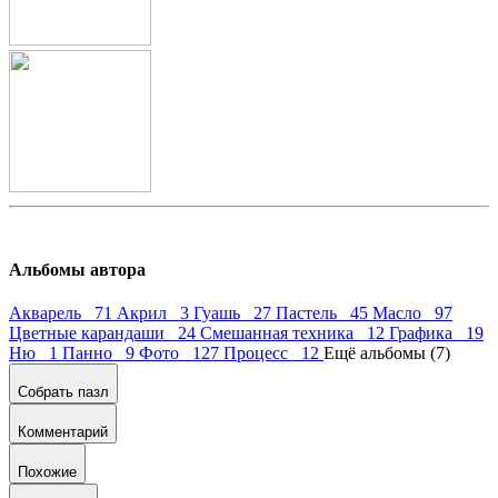
Альбомы автора
Акварель 71
Акрил 3
Гуашь 27
Пастель 45
Масло 97
Цветные карандаши 24
Смешанная техника 12
Графика 19
Ню 1
Панно 9
Фото 127
Процесс 12
Ещё альбомы (7)
Собрать пазл
Комментарий
Похожие