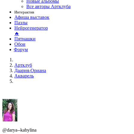
Новые альбомы
Все авторы Артклуба
Интерактив
Афиша выставок
Пазлы
Нейрогенератор
🔥
Пятнашки
Обои
Форум
Артклуб
Даария-Ориана
Акварель
@darya--kabylina