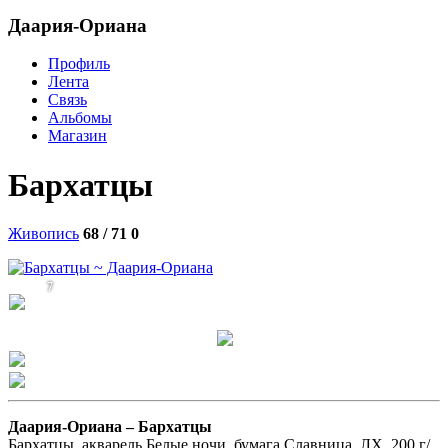
Даария-Ориана
Профиль
Лента
Связь
Альбомы
Магазин
Бархатцы
Живопись
68 / 71
0
7
Даария-Ориана –
Бархатцы
Бархатцы, акварель Белые ночи, бумага Славница, ЛХ, 200 г/