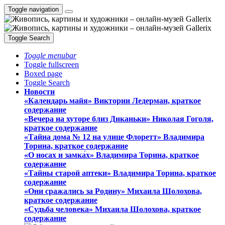
Toggle navigation
Toggle Search
Toggle menubar
Toggle fullscreen
Boxed page
Toggle Search
Новости
«Календарь майя» Виктории Ледерман, краткое
содержание
«Вечера на хуторе близ Диканьки» Николая Гоголя,
краткое содержание
«Тайна дома № 12 на улице Флоретт» Владимира
Торина, краткое содержание
«О носах и замка́х» Владимира Торина, краткое
содержание
«Тайны старой аптеки» Владимира Торина, краткое
содержание
«Они сражались за Родину» Михаила Шолохова,
краткое содержание
«Судьба человека» Михаила Шолохова, краткое
содержание