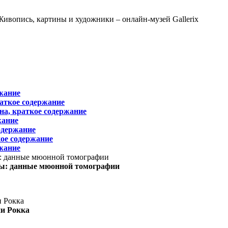
жание
раткое содержание
на, краткое содержание
жание
одержание
ое содержание
жание
ы: данные мюонной томографии
ни Рокка