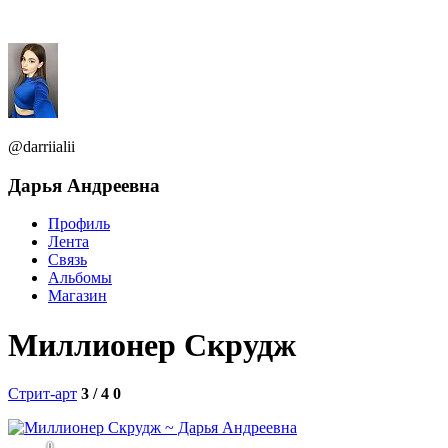
@darriialii
Дарья Андреевна
Профиль
Лента
Связь
Альбомы
Магазин
Миллионер Скрудж
Стрит-арт
3 / 4
0
0