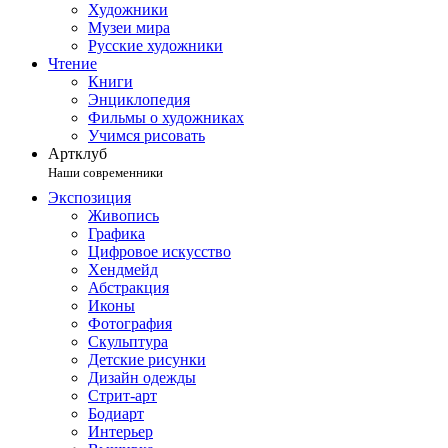
Художники
Музеи мира
Русские художники
Чтение
Книги
Энциклопедия
Фильмы о художниках
Учимся рисовать
Артклуб
Наши современники
Экспозиция
Живопись
Графика
Цифровое искусство
Хендмейд
Абстракция
Иконы
Фотография
Скульптура
Детские рисунки
Дизайн одежды
Стрит-арт
Бодиарт
Интерьер