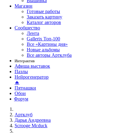
Вышивка
Магазин
Готовые работы
Заказать картину
Каталог авторов
Сообщество
Лента
Gallerix Топ-100
Все «Картины дня»
Новые альбомы
Все авторы Артклуба
Интерактив
Афиша выставок
Пазлы
Нейрогенератор
🔥
Пятнашки
Обои
Форум
Артклуб
Дарья Андреевна
Scrooge Mcduck