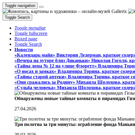
Toggle navigation
Toggle Search
Toggle menubar
Toggle fullscreen
Boxed page
Toggle Search
Новости
«Календарь майя» Виктории Ледерман, краткое содер
«Вечера на хуторе близ Диканьки» Николая Гоголя, к
«Тайна дома № 12 на улице Флоретт» Владимира Тори
«О носах и замка́х» Владимира Торина, краткое содер
«Тайны старой аптеки» Владимира Торина, краткое с
«Они сражались за Родину» Михаила Шолохова, кратк
«Судьба человека» Михаила Шолохова, краткое содер
Обнаружены новые тайные комнаты в пирамидах Гиз
27.04.2026
Три полотна за три минуты: ограбление фонда Манья
30.03.2026