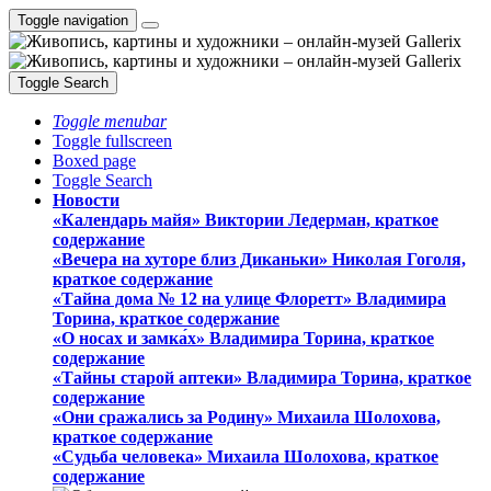
Toggle navigation
Toggle Search
Toggle menubar
Toggle fullscreen
Boxed page
Toggle Search
Новости
«Календарь майя» Виктории Ледерман, краткое
содержание
«Вечера на хуторе близ Диканьки» Николая Гоголя,
краткое содержание
«Тайна дома № 12 на улице Флоретт» Владимира
Торина, краткое содержание
«О носах и замка́х» Владимира Торина, краткое
содержание
«Тайны старой аптеки» Владимира Торина, краткое
содержание
«Они сражались за Родину» Михаила Шолохова,
краткое содержание
«Судьба человека» Михаила Шолохова, краткое
содержание