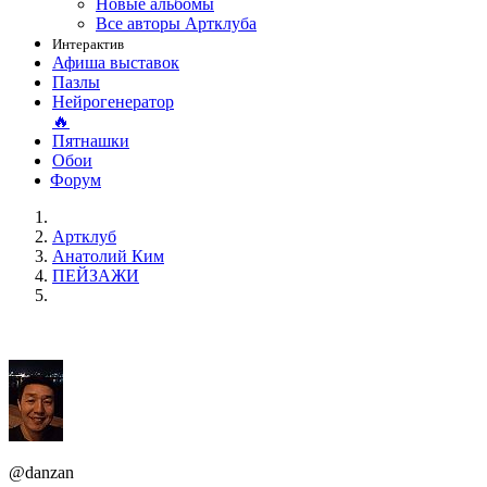
Новые альбомы
Все авторы Артклуба
Интерактив
Афиша выставок
Пазлы
Нейрогенератор
🔥
Пятнашки
Обои
Форум
Артклуб
Анатолий Ким
ПЕЙЗАЖИ
@danzan